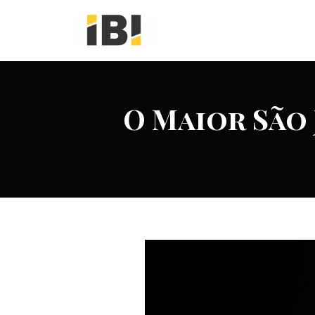
Pular
para
o
conteúdo
O Maior São